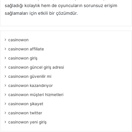
sağladığı kolaylık hem de oyuncuların sorunsuz erişim
sağlamaları için etkili bir çözümdür.
casinowon
casinowon affiliate
casinowon giriş
casinowon güncel giriş adresi
casinowon güvenilir mi
casinowon kazandırıyor
casinowon müşteri hizmetleri
casinowon şikayet
casinowon twitter
casinowon yeni giriş