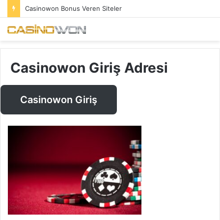
Casinowon Bonus Veren Siteler
Casinowon Giriş Adresi
Casinowon Giriş