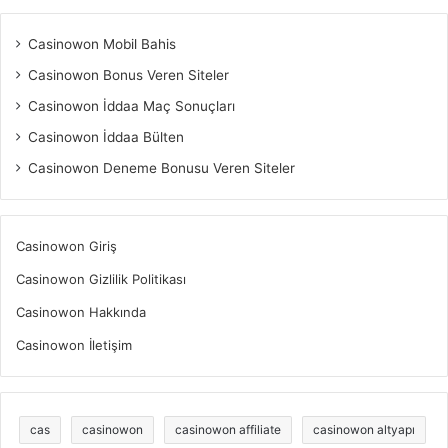
Casinowon Mobil Bahis
Casinowon Bonus Veren Siteler
Casinowon İddaa Maç Sonuçları
Casinowon İddaa Bülten
Casinowon Deneme Bonusu Veren Siteler
Casinowon Giriş
Casinowon Gizlilik Politikası
Casinowon Hakkında
Casinowon İletişim
cas
casinowon
casinowon affiliate
casinowon altyapı