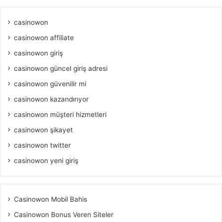
casinowon
casinowon affiliate
casinowon giriş
casinowon güncel giriş adresi
casinowon güvenilir mi
casinowon kazandırıyor
casinowon müşteri hizmetleri
casinowon şikayet
casinowon twitter
casinowon yeni giriş
Casinowon Mobil Bahis
Casinowon Bonus Veren Siteler