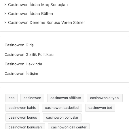
Casinowon İddaa Maç Sonuçları
Casinowon İddaa Bülten
Casinowon Deneme Bonusu Veren Siteler
Casinowon Giriş
Casinowon Gizlilik Politikası
Casinowon Hakkında
Casinowon İletişim
cas
casinowon
casinowon affiliate
casinowon altyapı
casinowon bahis
casinowon basketbol
casinowon bet
casinowon bonus
casinowon bonuslar
casinowon bonusları
casinowon call center