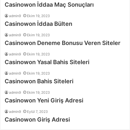
Casinowon İddaa Maç Sonuçları
admin9
Ekim 19, 2023
Casinowon İddaa Bülten
admin9
Ekim 19, 2023
Casinowon Deneme Bonusu Veren Siteler
admin9
Ekim 19, 2023
Casinowon Yasal Bahis Siteleri
admin9
Ekim 19, 2023
Casinowon Bahis Siteleri
admin9
Ekim 19, 2023
Casinowon Yeni Giriş Adresi
admin9
Eylül 7, 2023
Casinowon Giriş Adresi